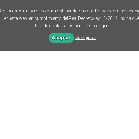
Solicitamos tu permiso para obtener datos estadísticos de tu navegac
en esta web, en cumplimiento del Real Decreto-ley 13/2012. Indica qu
Deontología
La hipertensión: ¿qué se
tipo de cookies nos permites recoger.
farmacéutica
puede hacer, qué debe
Aceptar
Configurar
evitarse?
Ángela Aparisi Miralles
Michele Lombardo
7,81 €
9,02 €