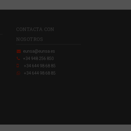
CONTACTA CON
NOSOTROS
eunsa@eunsa.es
+34 948 256 850
+34 644 98 68 85
+34 644 98 68 85