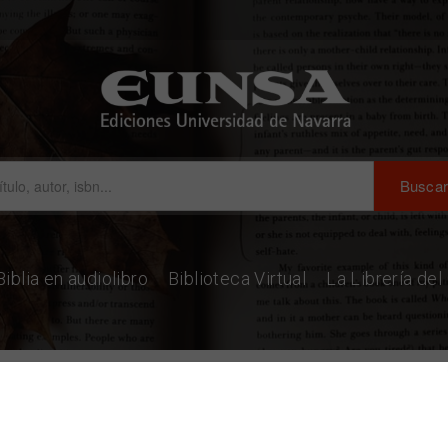
Biblia en audiolibro
Biblioteca Virtual
La Librería de
labio Mujeres