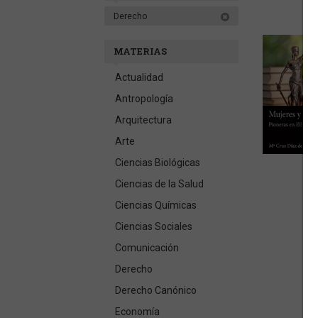
Derecho
MATERIAS
Actualidad
Antropología
Arquitectura
Arte
Ciencias Biológicas
Ciencias de la Salud
Ciencias Químicas
Ciencias Sociales
Comunicación
Derecho
Derecho Canónico
Economía