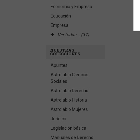
Economía y Empresa
Educación
Empresa
Ver todas... (37)
NUESTRAS
COLECCIONES
Apuntes
Astrolabio Ciencias
Sociales
Astrolabio Derecho
Astrolabio Historia
Astrolabio Mujeres
Jurídica
Legislación básica
Manuales de Derecho