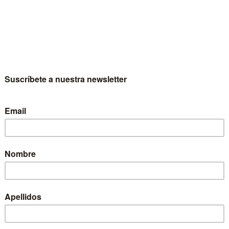
Mujeres y derecho
Mª Cruz Díaz De Terán Velasco
¿Puede un ordenamiento jurídico contemplar
todas las perspectivas, dando lugar a un
deseab...
11,90 €