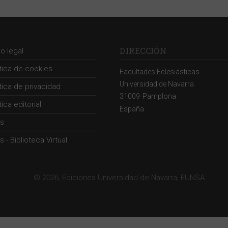
DIRECCIÓN
so legal
ítica de cookies
Facultades Eclesiásticas.
Universidad de Navarra
ítica de privacidad
31009
Pamplona
tica editorial
España
s
 - Biblioteca Virtual
© 2026, Ediciones Universidad de Navarra, EUNSA