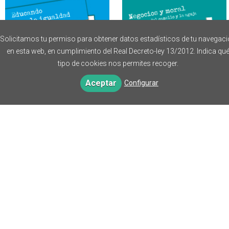
Solicitamos tu permiso para obtener datos estadísticos de tu navegac
en esta web, en cumplimiento del Real Decreto-ley 13/2012. Indica qu
tipo de cookies nos permites recoger.
Aceptar
Configurar
Educando para la
Negocios y moral
igualdad
Gregorio Guitián Crespo
María Calvo Charro
9,00 €
9,00 €