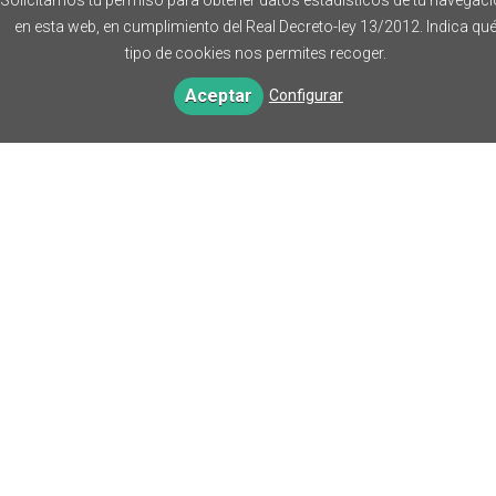
Solicitamos tu permiso para obtener datos estadísticos de tu navegac
en esta web, en cumplimiento del Real Decreto-ley 13/2012. Indica qu
tipo de cookies nos permites recoger.
Aceptar
Configurar
Aviso legal
Política de cookies
Política de privacidad
Política editorial
FAQs
FAQs - Biblioteca Virtual
DIRECCIÓN
Facultades Eclesiásticas. Universidad de Navarra
31009
Pamplona