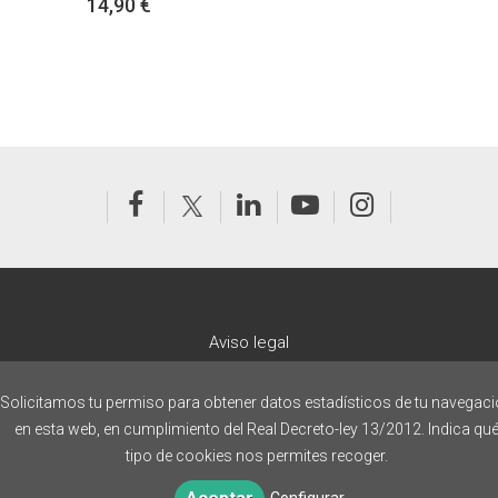
14,90 €
Aviso legal
Política de cookies
Solicitamos tu permiso para obtener datos estadísticos de tu navegac
Política de privacidad
en esta web, en cumplimiento del Real Decreto-ley 13/2012. Indica qu
Política editorial
tipo de cookies nos permites recoger.
FAQs
Configurar