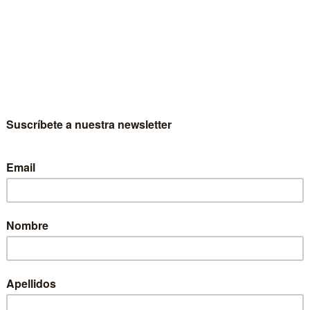
Distinción social y moda
Ana Marta González González
La moda constituye ante todo un modo
simbólico de distinción y asimilación social,
mediant...
20,00 €
Actualidad de la sociología
Laura Bovone
La reflexividad es un instrumento
indispensable para hacer sociología:
consiste en manifes...
16,00 €