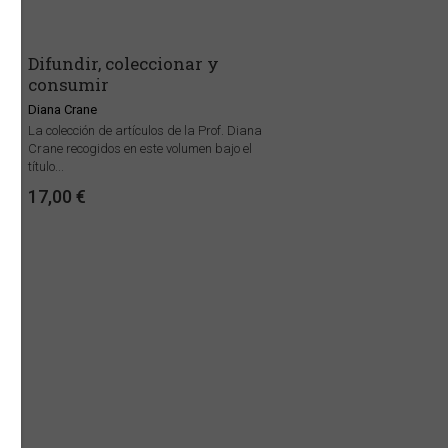
Difundir, coleccionar y
consumir
Diana Crane
La colección de artículos de la Prof. Diana
Crane recogidos en este volumen bajo el
título...
17,00 €