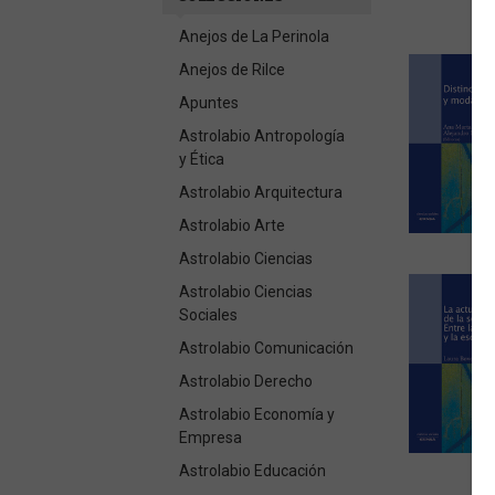
Anejos de La Perinola
Anejos de Rilce
Apuntes
Astrolabio Antropología
y Ética
Astrolabio Arquitectura
Astrolabio Arte
Astrolabio Ciencias
Astrolabio Ciencias
Sociales
Astrolabio Comunicación
Astrolabio Derecho
Astrolabio Economía y
Empresa
Astrolabio Educación