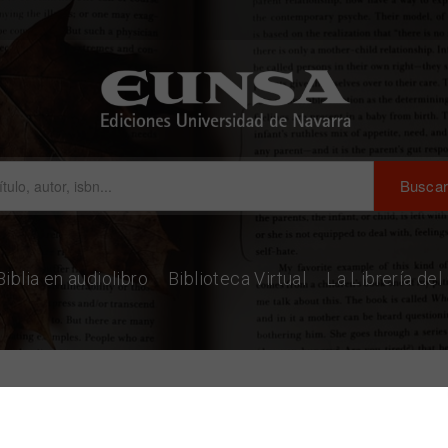
Biblia en audiolibro
Biblioteca Virtual
La Librería de
ias Sociales