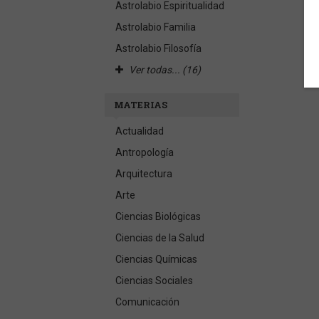
Astrolabio Espiritualidad
Astrolabio Familia
Astrolabio Filosofía
Ver todas... (16)
MATERIAS
Actualidad
Antropología
Arquitectura
Arte
Ciencias Biológicas
Ciencias de la Salud
Ciencias Químicas
Ciencias Sociales
Comunicación