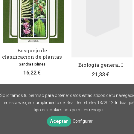
Bosquejo de
clasificación de plantas
Biología general I
Sandra Holmes
16,22 €
21,33 €
Solicitamos tu permiso para obtener datos estadísticos de tu navegac
en esta web, en cumplimiento del Real Decreto-ley 13/2012. Indica qu
tipo de cookies nos permites recoger.
Aceptar
Configurar