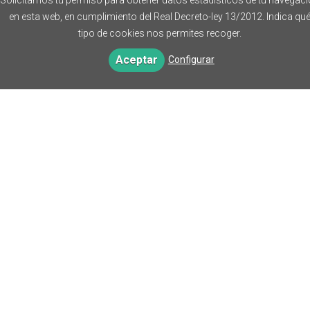
Solicitamos tu permiso para obtener datos estadísticos de tu navegac
en esta web, en cumplimiento del Real Decreto-ley 13/2012. Indica qu
tipo de cookies nos permites recoger.
Aceptar
Configurar
Aviso legal
Política de cookies
Política de privacidad
Política editorial
FAQs
FAQs - Biblioteca Virtual
DIRECCIÓN