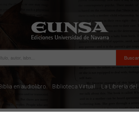
Biblia en audiolibro
Biblioteca Virtual
La Librería de