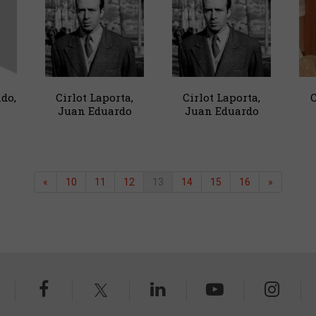
do,
Cirlot Laporta,
Cirlot Laporta,
C
Juan Eduardo
Juan Eduardo
«
10
11
12
13
14
15
16
»