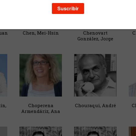
Juan
Chen, Mei-Hsin
Chenovart
C
González, Jorge
ín,
Choperena
Chouraqui, André
C
Armendáriz, Ana