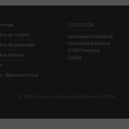
DIRECCIÓN
so legal
ítica de cookies
Facultades Eclesiásticas.
Universidad de Navarra
ítica de privacidad
31009
Pamplona
tica editorial
España
s
 - Biblioteca Virtual
© 2026, Ediciones Universidad de Navarra, EUNSA