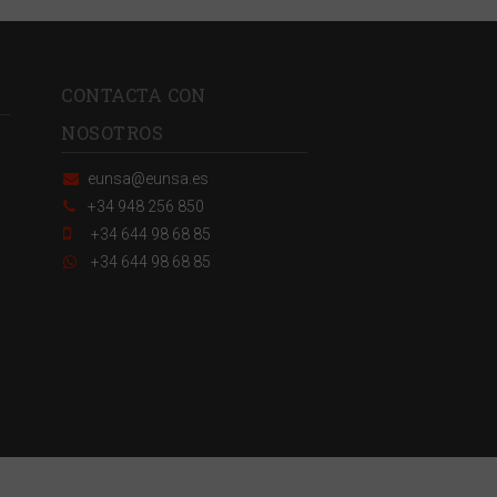
CONTACTA CON
NOSOTROS
eunsa@eunsa.es
+34 948 256 850
+34 644 98 68 85
+34 644 98 68 85