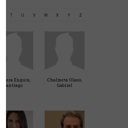
S
T
U
V
W
X
Y
Z
ervera Enguix,
Chalmeta Olaso,
Santiago
Gabriel