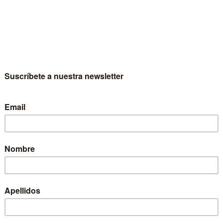
H
I
J
K
L
M
N
O
P
Q
R
la
Cerezo Lallana,
Cerro Guerrero,
C
la
María Del Mar
Sebastián
ica