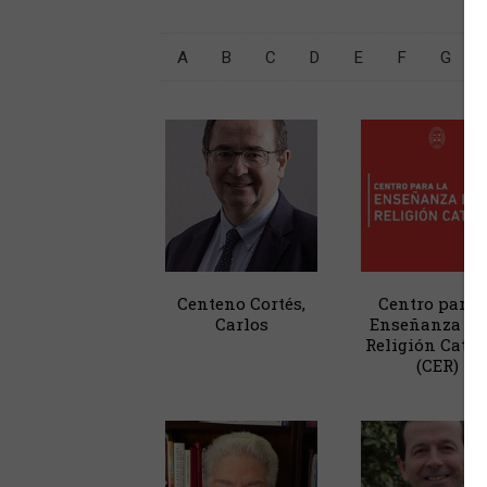
A
B
C
D
E
F
G
Centeno Cortés,
Centro para 
Carlos
Enseñanza de 
Religión Catól
(CER)