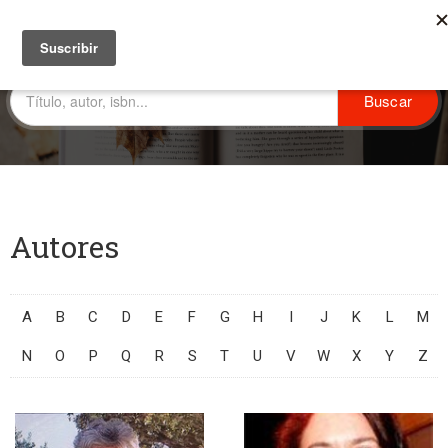
Autores
A
B
C
D
E
F
G
H
I
J
K
L
M
N
O
P
Q
R
S
T
U
V
W
X
Y
Z