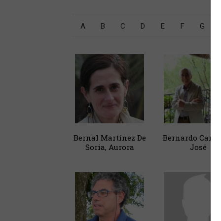
A
B
C
D
E
F
G
Bernal Martínez De
Bernardo Carra
Soria, Aurora
José