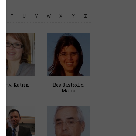
S
T
U
V
W
X
Y
Z
Berty, Katrin
Bes Rastrollo,
Maira