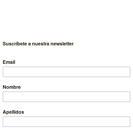
H
I
J
K
L
M
N
O
P
Q
R
sco,
Bernardo San Juan,
Bertone, Tarcisio
José