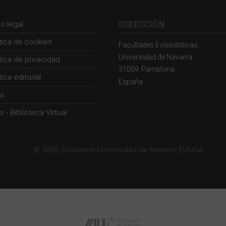
DIRECCIÓN
so legal
ítica de cookies
Facultades Eclesiásticas.
Universidad de Navarra
ítica de privacidad
31009
Pamplona
tica editorial
España
s
 - Biblioteca Virtual
© 2026, Ediciones Universidad de Navarra, EUNSA