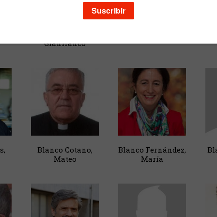
edro
Bettetini,
Bianchi, Paolo
Bi
Gianfranco
s,
Blanco Cotano,
Blanco Fernández,
Bl
Mateo
María