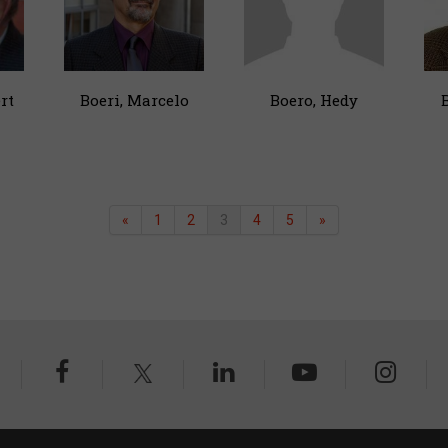
rt
Boeri, Marcelo
Boero, Hedy
«
1
2
3
4
5
»