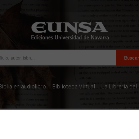
Biblia en audiolibro
Biblioteca Virtual
La Librería de