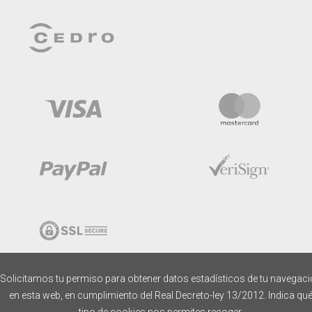
Solicitamos tu permiso para obtener datos estadísticos de tu navegac
en esta web, en cumplimiento del Real Decreto-ley 13/2012. Indica qu