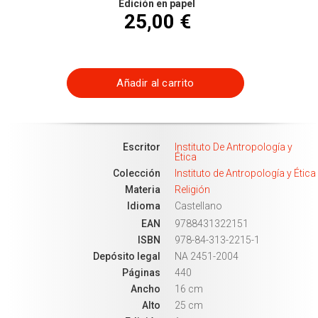
Edición en papel
25,00 €
Añadir al carrito
Escritor
Instituto De Antropología y
Ética
Colección
Instituto de Antropología y Ética
Materia
Religión
Idioma
Castellano
EAN
9788431322151
ISBN
978-84-313-2215-1
Depósito legal
NA 2451-2004
Páginas
440
Ancho
16 cm
Alto
25 cm