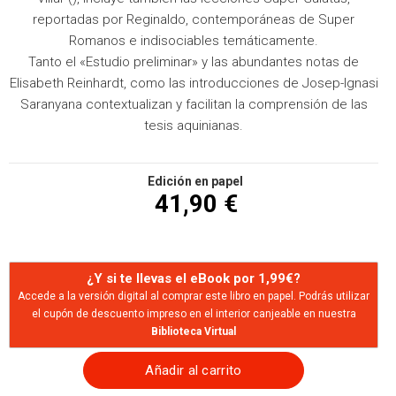
reportadas por Reginaldo, contemporáneas de Super
Romanos e indisociables temáticamente.
Tanto el «Estudio preliminar» y las abundantes notas de
Elisabeth Reinhardt, como las introducciones de Josep-Ignasi
Saranyana contextualizan y facilitan la comprensión de las
tesis aquinianas.
Edición en papel
41,90 €
¿Y si te llevas el eBook por 1,99€?
Accede a la versión digital al comprar este libro en papel. Podrás utilizar
el cupón de descuento impreso en el interior canjeable en nuestra
Biblioteca Virtual
Añadir al carrito