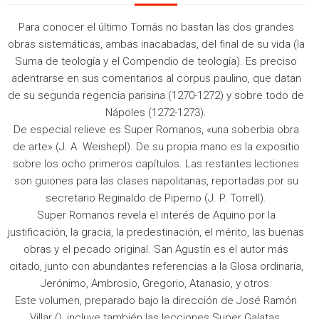
Para conocer el último Tomás no bastan las dos grandes
obras sistemáticas, ambas inacabadas, del final de su vida (la
Suma de teología y el Compendio de teología). Es preciso
adentrarse en sus comentarios al corpus paulino, que datan
de su segunda regencia parisina (1270-1272) y sobre todo de
Nápoles (1272-1273).
De especial relieve es Super Romanos, «una soberbia obra
de arte» (J. A. Weishepl). De su propia mano es la expositio
sobre los ocho primeros capítulos. Las restantes lectiones
son guiones para las clases napolitanas, reportadas por su
secretario Reginaldo de Piperno (J. P. Torrell).
Super Romanos revela el interés de Aquino por la
justificación, la gracia, la predestinación, el mérito, las buenas
obras y el pecado original. San Agustín es el autor más
citado, junto con abundantes referencias a la Glosa ordinaria,
Jerónimo, Ambrosio, Gregorio, Atanasio, y otros.
Este volumen, preparado bajo la dirección de José Ramón
Villar (), incluye también las lecciones Super Galatas,