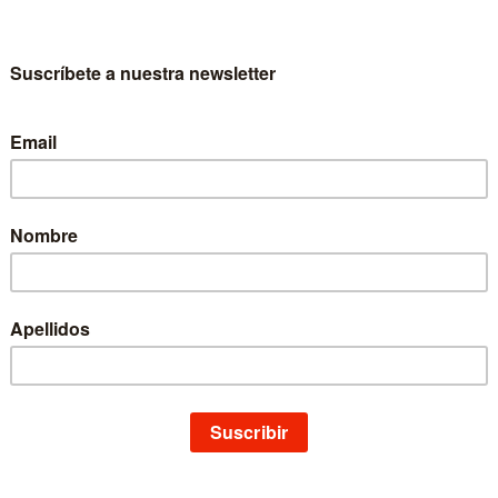
ertad, justicia, pluralismo
Colección
Jurídica
Materia
Derecho
Idioma
Castellano
EAN
9788431312381
ISBN
978-84-313-1238-1
Depósito legal
NA 903-1993
Páginas
232