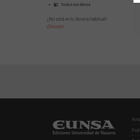
Todos tus libros
¿No está en tu librería habitual?
¡Dínoslo!
Avi
Pol