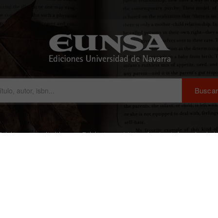
Biblia en audiolibro
Biblioteca Virtual
La Librería de
mas constitucionales de actual