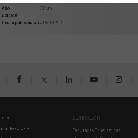
Ancho
14 cm
Alto
21 cm
Edición
1
Fecha publicación
01-08-1993
DIRECCIÓN
so legal
ítica de cookies
Facultades Eclesiásticas.
Universidad de Navarra