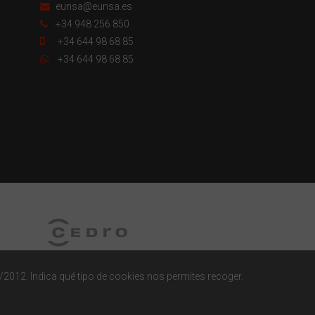
eunsa@eunsa.es
+34 948 256 850
+34 644 98 68 85
+34 644 98 68 85
/2012. Indica qué tipo de cookies nos permites recoger.