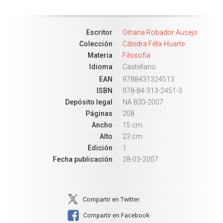
Escritor
Oihana Robador Ausejo
Colección
Cátedra Félix Huarte
Materia
Filosofía
Idioma
Castellano
EAN
9788431324513
ISBN
978-84-313-2451-3
Depósito legal
NA 830-2007
Páginas
208
Ancho
15 cm
Alto
23 cm
Edición
1
Fecha publicación
28-03-2007
Compartir en Twitter
Compartir en Facebook