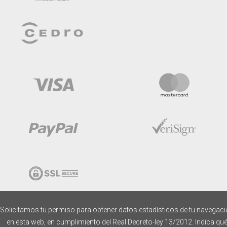
Solicitamos tu permiso para obtener datos estadísticos de tu navegac
en esta web, en cumplimiento del Real Decreto-ley 13/2012. Indica qu