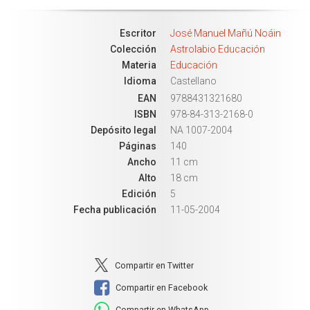
Escritor
José Manuel Mañú Noáin
Colección
Astrolabio Educación
Materia
Educación
Idioma
Castellano
EAN
9788431321680
ISBN
978-84-313-2168-0
Depósito legal
NA 1007-2004
Páginas
140
Ancho
11 cm
Alto
18 cm
Edición
5
Fecha publicación
11-05-2004
Compartir en Twitter
Compartir en Facebook
Compartir en WhatsApp