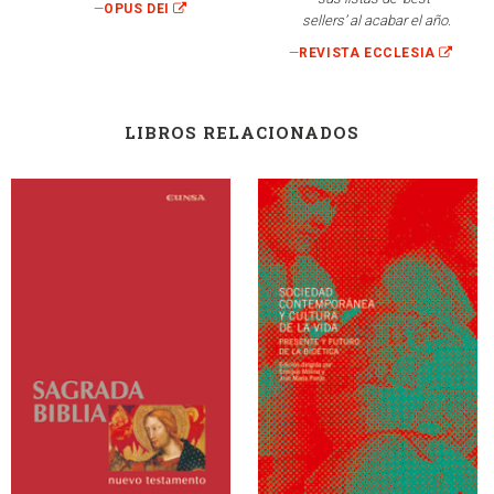
—
OPUS DEI
sellers’ al acabar el año.
—
REVISTA ECCLESIA
LIBROS RELACIONADOS