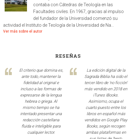
contaba con Cátedras de Teología en las
Facultades civiles. En 1967, gracias al impulso
del fundador de la Universidad comenzó su
actividad el Instituto de Teología de la Universidad de Na...
Ver más sobre el autor
RESEÑAS
El criterio que domina es,
La edición digital de la
ante todo, mantener la
Sagrada Biblia ha sido el
fidelidad al original e
tercer libro de ‘no ficción’
incluso a las formas de
más vendido en 2018 en
expresarse de la lengua
iTunes iBooks.
hebrea o griega. Al
Asimismo, ocupa el
mismo tiempo se ha
cuarto puesto entre los
intentado presentar una
libros en español más
redacción castellana
vendidos en Google Play
fluida e inteligible para
Books, según recogen
cualquier lector.
ambas plataformas en
sus listas de ‘best-