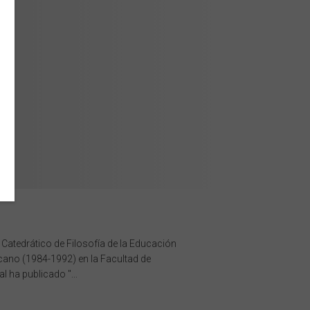
y Catedrático de Filosofía de la Educación
cano (1984-1992) en la Facultad de
l ha publicado "...