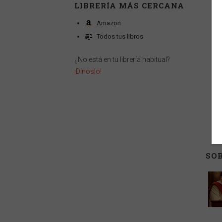
LIBRERÍA MÁS CERCANA
Amazon
Todos tus libros
¿No está en tu librería habitual?
¡Dínoslo!
SOB