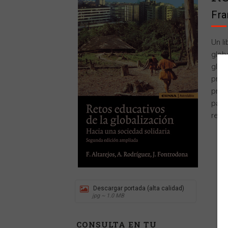
Fra
Un l
globa
glob
pret
pren
para
real
Descargar portada (alta calidad)
jpg ~ 1.0 MB
CONSULTA EN TU