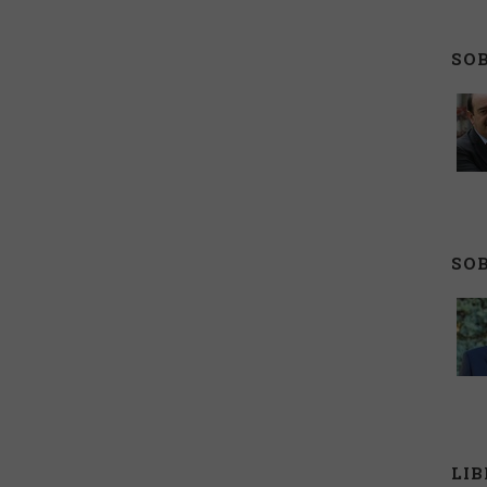
SOB
SOB
LI