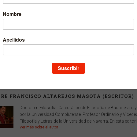
Idioma
Castellano
EAN
9788431324360
ISBN
978-84-313-2436-0
Depósito legal
NA 63-2007
Páginas
212
Ancho
15 cm
Alto
22 cm
Edición
2
Fecha publicación
09-02-2007
Número en la
325
colección
RE FRANCISCO ALTAREJOS MASOTA (ESCRITOR)
Doctor en Filosofía. Catedrático de Filosofía de Bachillerato 
por la Universidad Complutense. Profesor Ordinario y Vicede
Filosofía y Letras de la Universidad de Navarra. En esta editoria
Ver más sobre el autor