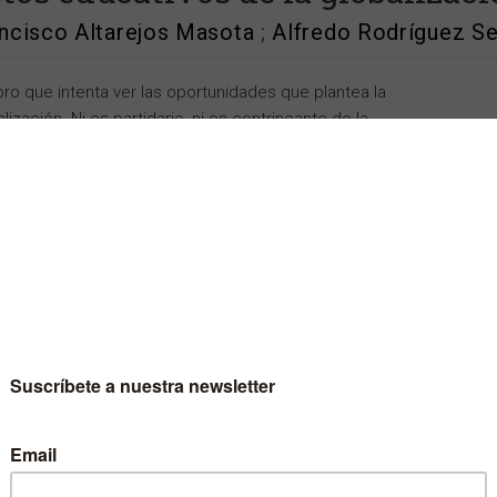
ncisco Altarejos Masota
;
Alfredo Rodríguez S
ibro que intenta ver las oportunidades que plantea la
lización. Ni es partidario, ni es contrincante de la
alización; ni augura bonanza, ni predice tempestades. Sólo
ende indicar algunos aspectos radicales del presente que
uncian el futuro y sugerir posibles enfoques innovadores
 afrontar el provenir en consonancia con las nuevas
idades.
Escritor
Francisco Altarejos Masota
Escritor
Alfredo Rodríguez Sedano
Escritor
Joan Fontrodona Felip
Colección
Astrolabio Educación
Materia
Educación