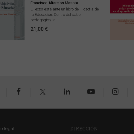
Francisco Altarejos Masota
El lector está ante un libro de Filosofía de
la Educación. Dentro del saber
pedagógico, la...
21,00 €
DIRECCIÓN
so legal