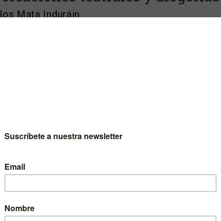
los Mata Induráin
eúnen en este volumen una docena larga de estudios
antinos, agrupados en dos bloques temáticos distintos. Los
ajos que integran el primer apartado, más nutrido, responden
vestigaciones relacionadas con el proyecto «Recreaciones
otescas y Cervantinas» (RQC), que se inserta en el marco
amplio del «Proyecto Cervantes 2011-2017» del Grupo de
stigación Siglo de Oro (GRISO) de la Universidad de Navarra.
rata de once trabajos que analizan variadas recreaciones
otescas y/o cervantinas en el teatro español, que van desde
opio siglo XVII hasta nuestros días, pasando por el XVIII, el
y el XX; pero también en otras literaturas e idiomas
eaciones cervantinas en Rusia, Portugal e Italia). Un
ndo apartado, más breve, incluye otros dos trabajos que
dian alegorías cervantinas.