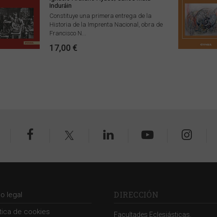
Induráin
Constituye una primera entrega de la
Historia de la Imprenta Nacional, obra de
Francisco N...
17,00 €
DIRECCIÓN
so legal
ítica de cookies
Facultades Eclesiásticas.