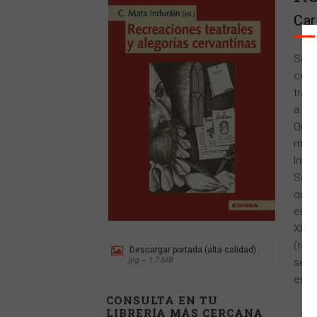
Car
Se r
cerv
trab
a in
Quij
más 
Inve
Se t
quij
el pr
XIX 
(recr
Descargar portada (alta calidad)
jpg ~ 1.7 MB
segu
estu
CONSULTA EN TU
LIBRERÍA MÁS CERCANA