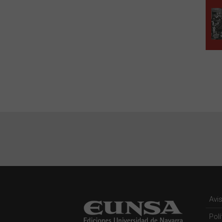
Avi
Pol