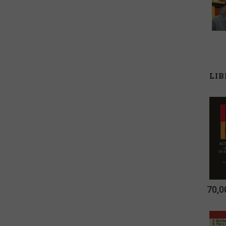
LI
70,0