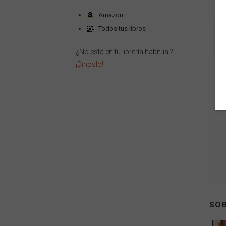
Amazon
Todos tus libros
¿No está en tu librería habitual?
¡Dínoslo!
SOB