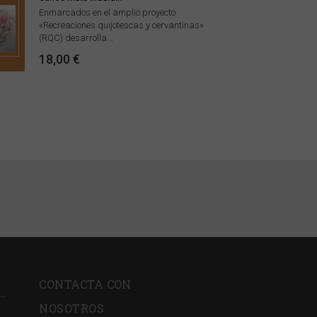
Enmarcados en el amplio proyecto
«Recreaciones quijotescas y cervantinas»
(RQC) desarrolla...
18,00 €
CONTACTA CON
NOSOTROS