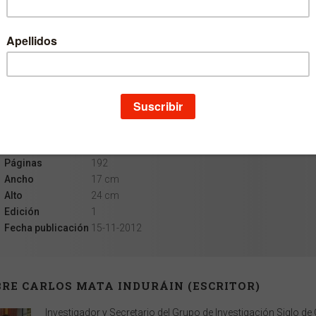
Escritor
Carlos Mata Induráin
Colección
Literatura Hispánica
Materia
Lengua y Literatura
Idioma
Castellano
EAN
9788431328931
ISBN
978-84-313-2893-1
Depósito legal
NA 1888-2012
Páginas
192
Ancho
17 cm
Alto
24 cm
Edición
1
Fecha publicación
15-11-2012
RE CARLOS MATA INDURÁIN (ESCRITOR)
Investigador y Secretario del Grupo de Investigación Siglo de