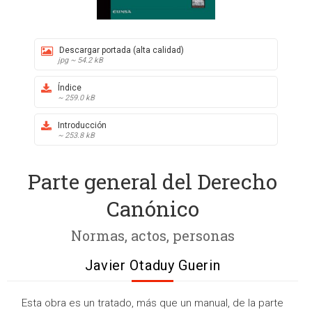
Descargar portada (alta calidad)
jpg ~ 54.2 kB
Índice
~ 259.0 kB
Introducción
~ 253.8 kB
Parte general del Derecho
Canónico
Normas, actos, personas
Javier Otaduy Guerin
Esta obra es un tratado, más que un manual, de la parte