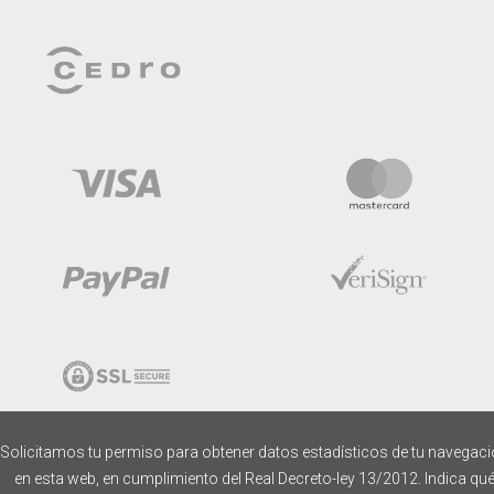
Solicitamos tu permiso para obtener datos estadísticos de tu navegac
en esta web, en cumplimiento del Real Decreto-ley 13/2012. Indica qu