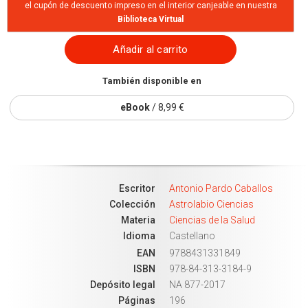
el cupón de descuento impreso en el interior canjeable en nuestra
Biblioteca Virtual
Añadir al carrito
También disponible en
eBook
/ 8,99 €
Escritor
Antonio Pardo Caballos
Colección
Astrolabio Ciencias
Materia
Ciencias de la Salud
Idioma
Castellano
EAN
9788431331849
ISBN
978-84-313-3184-9
Depósito legal
NA 877-2017
Páginas
196