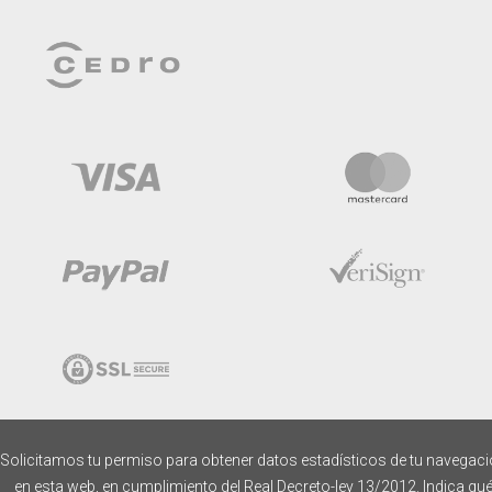
Solicitamos tu permiso para obtener datos estadísticos de tu navegac
en esta web, en cumplimiento del Real Decreto-ley 13/2012. Indica qu