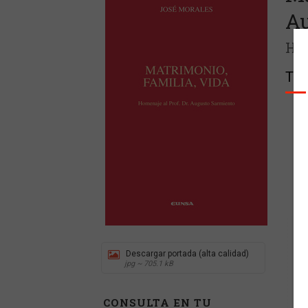
Au
Hom
Tom
Descargar portada (alta calidad)
jpg ~ 705.1 kB
CONSULTA EN TU