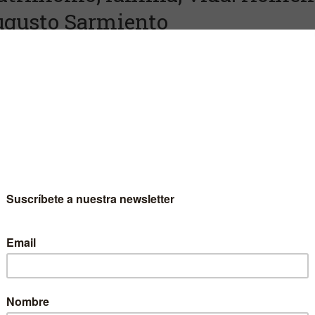
gusto Sarmiento
enaje al profesor Dr. Augusto Sarmiento
ás Trigo Oubiña
Escritor
Tomás Trigo Oubiña
Colección
Biblioteca de Teología
Materia
Religión
Idioma
Castellano
EAN
9788431327774