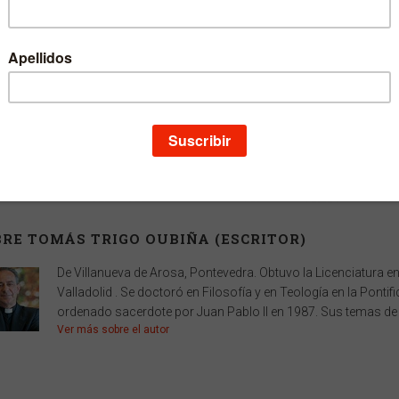
ISBN
978-84-313-2777-4
Depósito legal
NA 1151-2011
Páginas
504
Ancho
16 cm
Alto
24 cm
Edición
1
Fecha publicación
18-05-2011
Número en la
34
colección
RE TOMÁS TRIGO OUBIÑA (ESCRITOR)
De Villanueva de Arosa, Pontevedra. Obtuvo la Licenciatura en
Valladolid . Se doctoró en Filosofía y en Teología en la Pontif
ordenado sacerdote por Juan Pablo II en 1987. Sus temas de i
Ver más sobre el autor