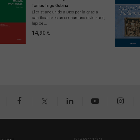
Tomás Trigo Oubiña
El cristiano unido a Dios por la gracia
santificante es un ser humano divinizado,
hijo de ...
14,90 €
DIRECCIÓN
so legal