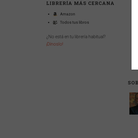
LIBRERÍA MÁS CERCANA
Amazon
Todos tus libros
¿No está en tu librería habitual?
¡Dínoslo!
SOB