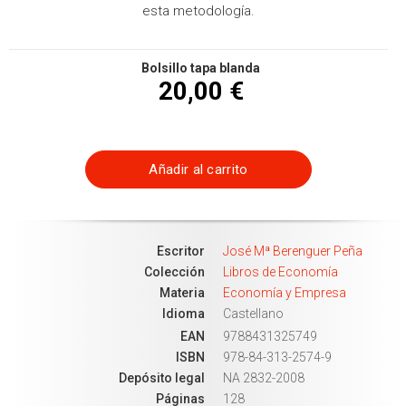
esta metodología.
Bolsillo tapa blanda
20,00 €
Añadir al carrito
Escritor
José Mª Berenguer Peña
Colección
Libros de Economía
Materia
Economía y Empresa
Idioma
Castellano
EAN
9788431325749
ISBN
978-84-313-2574-9
Depósito legal
NA 2832-2008
Páginas
128