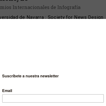
mios Internacionales de Infografía
versidad de Navarra
;
Society for News Design
Malofiej 26 book includes the winners of the past edition
her with a number of articles like an article about the
graphic of Picasso published in National Geographic, by
rto Lucas-López; an article abut the relationship between the
erpieces and authors in the world of visualization, by Jesús
 an article of John Emslie, an amazing pioneer in modern
graphics, best known for his innovative and inventive series of
ational charts and diagrams, signed by Laurence Worms;
 reflection of Jaime Serra on his thirty years in the
ession, from a journalism with no space for art to journalism
space for art.