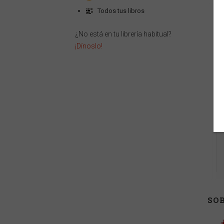
Todos tus libros
¿No está en tu librería habitual?
¡Dínoslo!
SOB