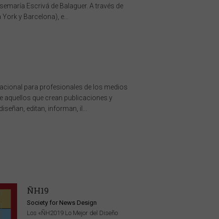
emaría Escrivá de Balaguer. A través de
ork y Barcelona), e...
nacional para profesionales de los medios
 aquellos que crean publicaciones y
eñan, editan, informan, il...
ÑH19
Society for News Design
Los «ÑH2019 Lo Mejor del Diseño