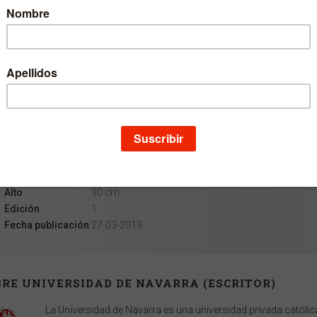
Escritor
Universidad de Navarra
Escritor
Society for News Design
Colección
MALOFIEJ
Materia
Infografía
Idioma
Castellano
EAN
9788431333652
ISBN
978-84-313-3365-2
Depósito legal
NA 691-2019
Páginas
172
Ancho
24,5 cm
Alto
30 cm
Edición
1
Fecha publicación
27-03-2019
RE UNIVERSIDAD DE NAVARRA (ESCRITOR)
La Universidad de Navarra es una universidad privada católica 