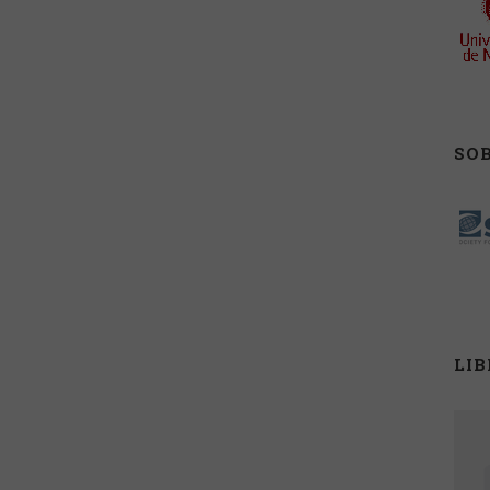
SOB
LI