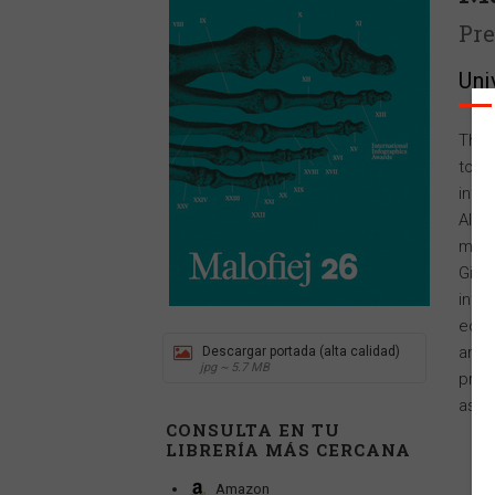
Pre
Uni
The 
toget
info
Albe
mast
Gil;
info
educ
and a
Descargar portada (alta calidad)
jpg ~ 5.7 MB
prof
as a 
CONSULTA EN TU
LIBRERÍA MÁS CERCANA
Amazon