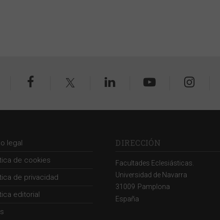
DIRECCIÓN
so legal
ítica de cookies
Facultades Eclesiásticas.
Universidad de Navarra
ítica de privacidad
31009
Pamplona
tica editorial
España
s