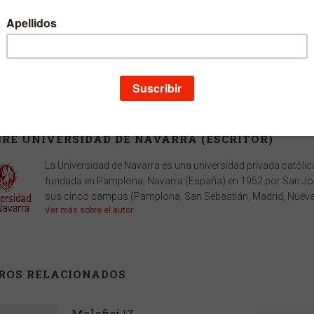
Depósito legal
NA 442-2012
Páginas
288
Ancho
24,5 cm
Alto
30 cm
Edición
1
Fecha publicación
19-05-2016
RE UNIVERSIDAD DE NAVARRA (ESCRITOR)
La Universidad de Navarra es una universidad privada católica 
fundada en Pamplona, Navarra (España) en 1952 por San Jos
sus cinco campus (Pamplona, San Sebastián, Madrid, Nueva Y
Ver más sobre el autor
BROS RELACIONADOS
Malofiej 17