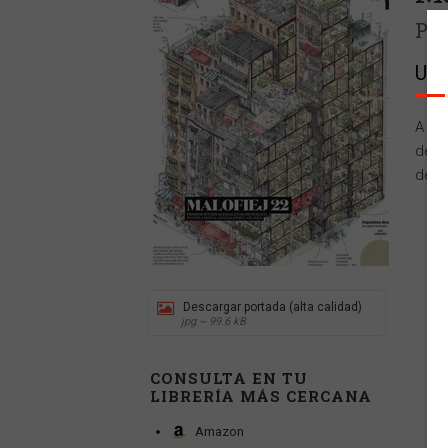
Pre
Uni
A tr
de ar
de F
Descargar portada (alta calidad)
jpg ~ 99.6 kB
CONSULTA EN TU
LIBRERÍA MÁS CERCANA
Amazon