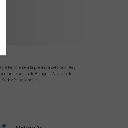
perteneciente a la prelatura del Opus Dei y
emaría Escrivá de Balaguer. A través de
ork y Barcelona), e...
Malofiej 24