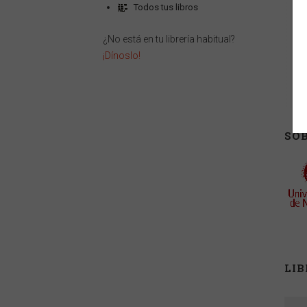
Todos tus libros
¿No está en tu librería habitual?
¡Dínoslo!
SOB
LI