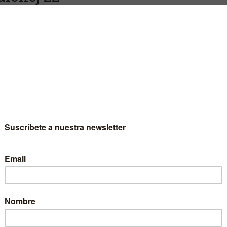
mios Internacionales de Infografía
versidad de Navarra
avés de las 328 páginas del libro, se puede descubrir multitud
tículos y entrevistas, entre otras una sobre la vena artística
ernando G. Baptista en una entrevista de Javier Errea.
Escritor
Universidad de Navarra
Colección
Fuera de Colección
Materia
Infografía
Idioma
Castellano
EAN
9788480814485
ISBN
978-84-8081-448-5