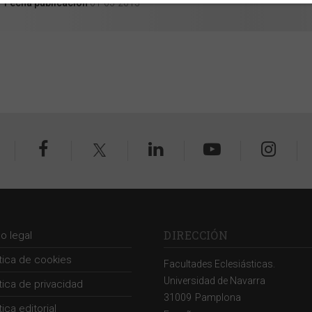
Fecha publicación
01-03-2013
DIRECCIÓN
so legal
ítica de cookies
Facultades Eclesiásticas.
Universidad de Navarra
ítica de privacidad
31009
Pamplona
tica editorial