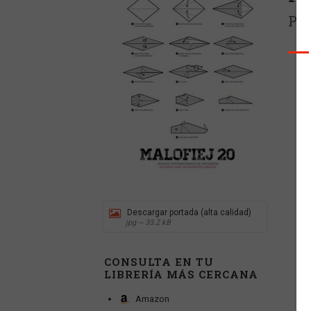
Pre
Descargar portada (alta calidad)
jpg ~ 33.2 kB
CONSULTA EN TU
LIBRERÍA MÁS CERCANA
Amazon