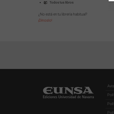
Todos tus libros
¿No está en tu librería habitual?
¡Dínoslo!
Avi
Pol
Pol
Polí