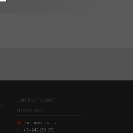
CONTACTA CON
NOSOTROS
eunsa@eunsa.es
+34 948 256 850