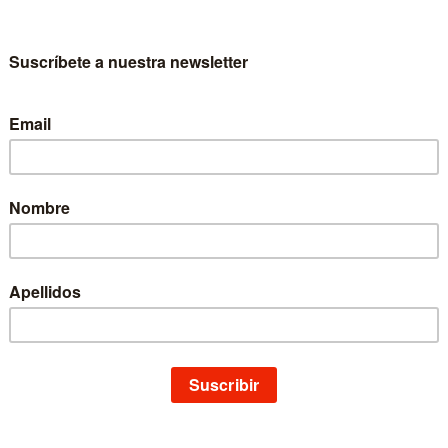
mios Internacionales de Infografía
Colección
MALOFIEJ
Materia
Infografía
Idioma
Castellano
EAN
9788415308430
ISBN
978-84-15308-43-0
Páginas
274
Edición
1