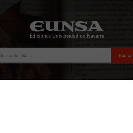
Biblia en audiolibro
Biblioteca Virtual
La Librería de
lofiej 20