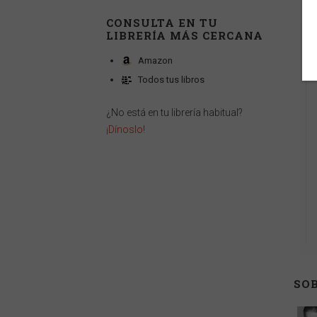
CONSULTA EN TU
LIBRERÍA MÁS CERCANA
Amazon
Todos tus libros
¿No está en tu librería habitual?
¡Dínoslo!
SOB