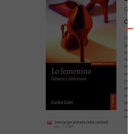
Gén
Car
Cuan
géne
sin 
todos
mane
en n
masc
afec
son 
que 
adqu
mare
Descargar portada (alta calidad)
jpg ~ 1.4 MB