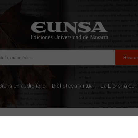
Biblia en audiolibro
Biblioteca Virtual
La Librería de
 femenino