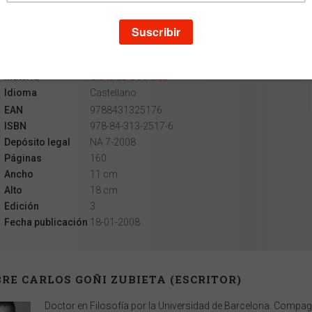
Escritor
Carlos Goñi Zubieta
Colección
Astrolabio Ciencias
Materia
Ciencias Sociales
Idioma
Castellano
EAN
9788431325176
ISBN
978-84-313-2517-6
Depósito legal
NA 7-2008
Páginas
160
Ancho
11 cm
Alto
18 cm
Edición
3
Fecha publicación
18-01-2008
RE CARLOS GOÑI ZUBIETA (ESCRITOR)
Doctor en Filosofía por la Universidad de Barcelona. Compag