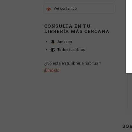
Ver contenido
CONSULTA EN TU
LIBRERÍA MÁS CERCANA
Amazon
Todos tus libros
¿No está en tu librería habitual?
¡Dínoslo!
SOB