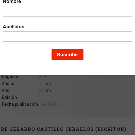
Escritor
Gerardo Castillo Ceballos
Colección
Astrolabio Familia
Materia
Familia
Idioma
Castellano
EAN
9788431326241
ISBN
978-84-313-2624-1
Depósito legal
NA 880-2009
Páginas
264
Ancho
15 cm
Alto
22 cm
Edición
1
Fecha publicación
12-11-2014
RE GERARDO CASTILLO CEBALLOS (ESCRITOR)