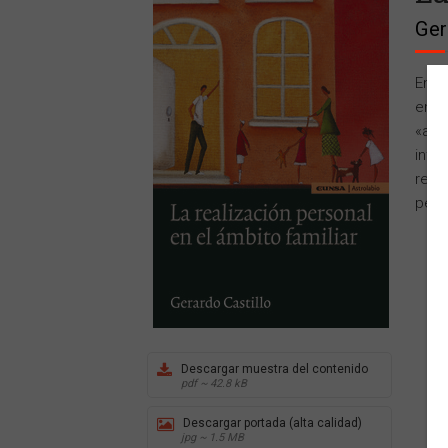
Ger
En l
en s
«aut
inte
real
pers
Descargar muestra del contenido
pdf ~ 42.8 kB
Descargar portada (alta calidad)
jpg ~ 1.5 MB