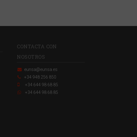
CONTACTA CON
NOSOTROS
eunsa@eunsa.es
+34 948 256 850
+34 644 98 68 85
+34 644 98 68 85