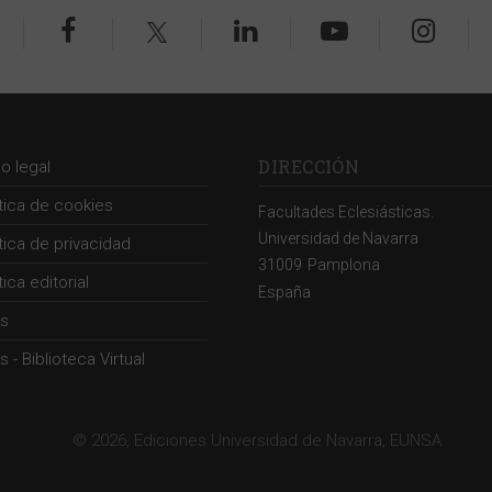
DIRECCIÓN
so legal
ítica de cookies
Facultades Eclesiásticas.
Universidad de Navarra
ítica de privacidad
31009
Pamplona
tica editorial
España
s
 - Biblioteca Virtual
© 2026, Ediciones Universidad de Navarra, EUNSA