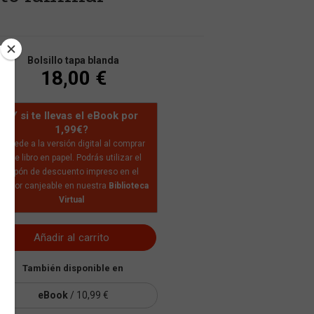
Bolsillo tapa blanda
18,00 €
¿Y si te llevas el eBook por
1,99€?
Accede a la versión digital al comprar
este libro en papel. Podrás utilizar el
cupón de descuento impreso en el
nterior canjeable en nuestra
Biblioteca
Virtual
Añadir al carrito
También disponible en
eBook
/ 10,99 €