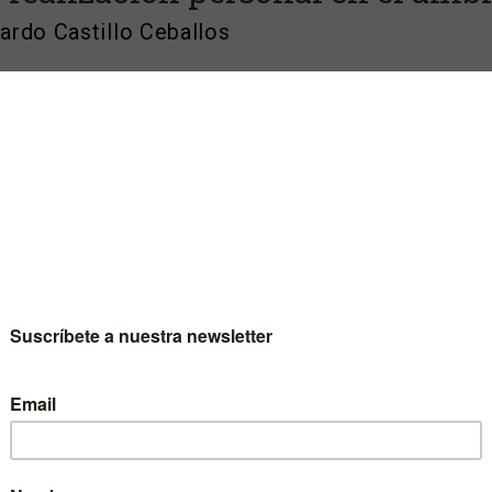
ardo Castillo Ceballos
a época actual, muchas personas tienen una meta prioritaria
u vida: «realizarse». Algunas lo entienden como
orrealizarse». Esta interesante cuestión plantea dos
rrogantes: ¿cómo distinguir entre verdadera y falsa
ización personal? ¿Cuáles son los ámbitos en los que una
ona puede realizarse?
i