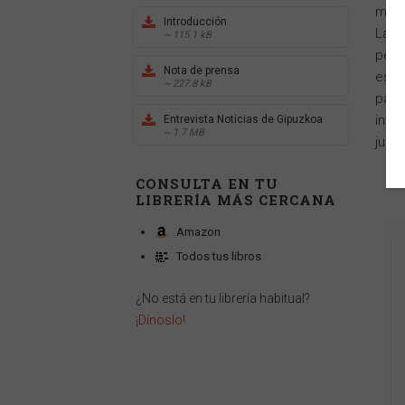
medi
Introducción
La o
~ 115.1 kB
peri
Nota de prensa
escu
~ 227.8 kB
part
invi
Entrevista Noticias de Gipuzkoa
~ 1.7 MB
junt
CONSULTA EN TU
LIBRERÍA MÁS CERCANA
Amazon
Todos tus libros
¿No está en tu librería habitual?
¡Dínoslo!