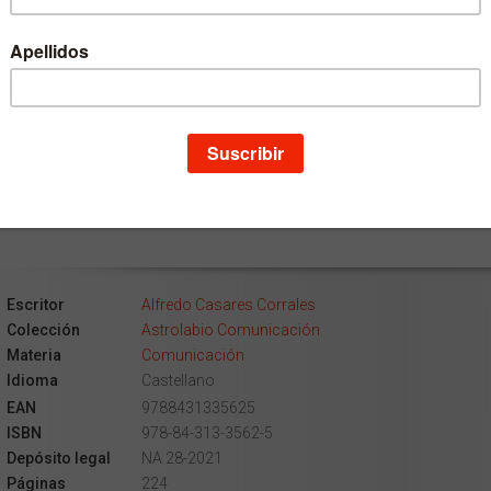
os.
bra se descubre como un urgente alegato en favor de un
odismo hoy más necesario que nunca, que practique la
cha paciente y estimule una conversación social en la que
icipen todas las voces. El autor plantea, además, una
tación para que profesionales y ciudadanos reflexionemos
os sobre qué periodismo necesita hoy la sociedad.
Escritor
Alfredo Casares Corrales
Colección
Astrolabio Comunicación
Materia
Comunicación
Idioma
Castellano
EAN
9788431335625
ISBN
978-84-313-3562-5
Depósito legal
NA 28-2021
Páginas
224