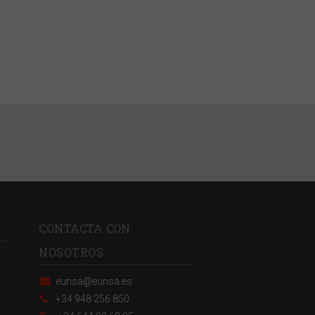
CONTACTA CON
NOSOTROS
eunsa@eunsa.es
+34 948 256 850