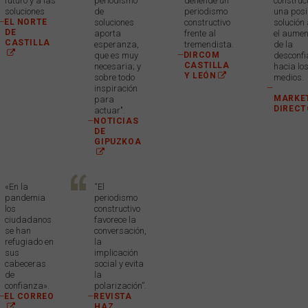
futuro y a las
periodismo
defiende un
construct
soluciones
de
periodismo
una posi
—
EL NORTE
soluciones
constructivo
solución
DE
aporta
frente al
el aumen
CASTILLA
esperanza,
tremendista.
de la
que es muy
—
DIRCOM
desconf
CASTILLA
necesaria; y
hacia lo
Y LEÓN
sobre todo
medios.
inspiración
—
MARKE
para
DIRECT
actuar".
—
NOTICIAS
DE
GIPUZKOA
«En la
“El
pandemia
periodismo
los
constructivo
ciudadanos
favorece la
se han
conversación,
refugiado en
la
sus
implicación
cabeceras
social y evita
de
la
confianza».
polarización”.
—
EL CORREO
—
REVISTA
HAZ