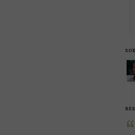
SOB
RE