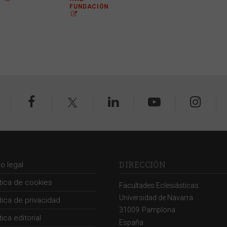
FUNDACIÓN
DIRECCIÓN
so legal
ítica de cookies
Facultades Eclesiásticas.
Universidad de Navarra
ítica de privacidad
31009
Pamplona
tica editorial
España