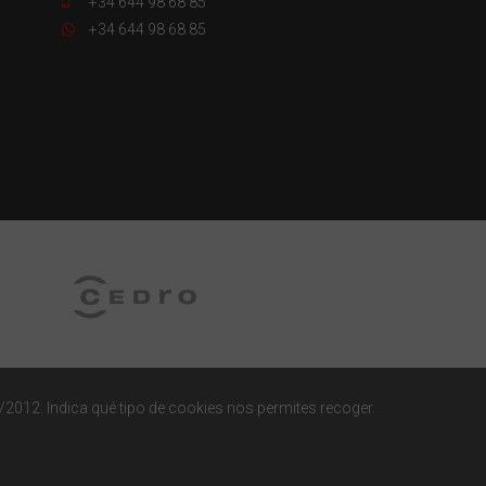
+34 644 98 68 85
+34 644 98 68 85
/2012. Indica qué tipo de cookies nos permites recoger.