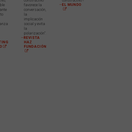
ivo,
constructivo
constructivo'?
ble
favorece la
—
EL MUNDO
 ante
conversación,
to
la
implicación
ianza
social y evita
s
la
polarización”.
—
REVISTA
TING
HAZ
O
FUNDACIÓN