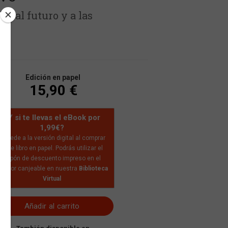
a al futuro y a las
Edición en papel
15,90 €
¿Y si te llevas el eBook por
1,99€?
Accede a la versión digital al comprar
este libro en papel. Podrás utilizar el
cupón de descuento impreso en el
nterior canjeable en nuestra
Biblioteca
Virtual
Añadir al carrito