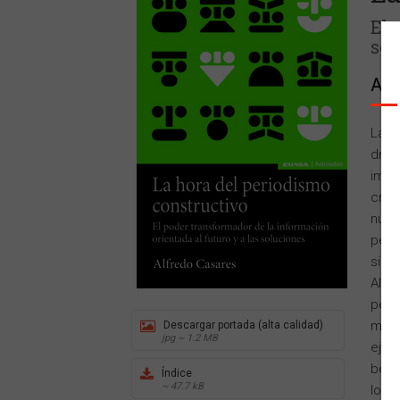
El 
sol
Alf
La t
dram
impo
crisp
nume
peri
sino
Alfr
peri
muy 
Descargar portada (alta calidad)
jpg ~ 1.2 MB
ejem
bene
Índice
~ 47.7 kB
los 