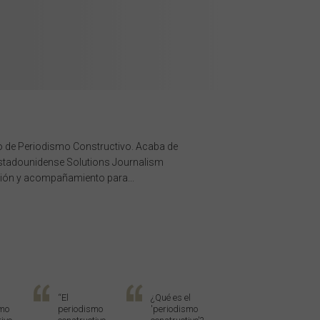
uto de Periodismo Constructivo. Acaba de
 estadounidense Solutions Journalism
ión y acompañamiento para...
“El
¿Qué es el
smo
periodismo
'periodismo