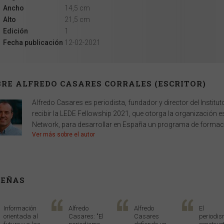
Ancho
14,5 cm
Alto
21,5 cm
Edición
1
Fecha publicación
12-02-2021
RE ALFREDO CASARES CORRALES (ESCRITOR)
Alfredo Casares es periodista, fundador y director del Instit
recibir la LEDE Fellowship 2021, que otorga la organización
Network, para desarrollar en España un programa de formac
Ver más sobre el autor
SEÑAS
Información
Alfredo
Alfredo
El
orientada al
Casares: "El
Casares
periodi