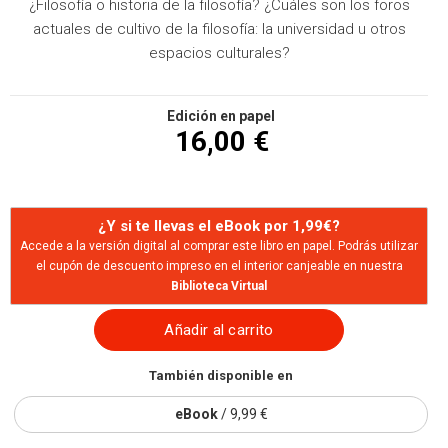
¿Filosofía o historia de la filosofía? ¿Cuáles son los foros
actuales de cultivo de la filosofía: la universidad u otros
espacios culturales?
Edición en papel
16,00 €
¿Y si te llevas el eBook por 1,99€?
Accede a la versión digital al comprar este libro en papel. Podrás utilizar
el cupón de descuento impreso en el interior canjeable en nuestra
Biblioteca Virtual
Añadir al carrito
También disponible en
eBook
/ 9,99 €