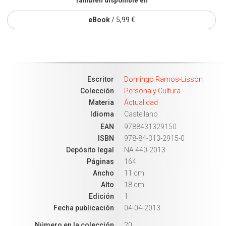
También disponible en
eBook
/ 5,99 €
Escritor
Domingo Ramos-Lissón
Colección
Persona y Cultura
Materia
Actualidad
Idioma
Castellano
EAN
9788431329150
ISBN
978-84-313-2915-0
Depósito legal
NA 440-2013
Páginas
164
Ancho
11 cm
Alto
18 cm
Edición
1
Fecha publicación
04-04-2013
Número en la colección
20