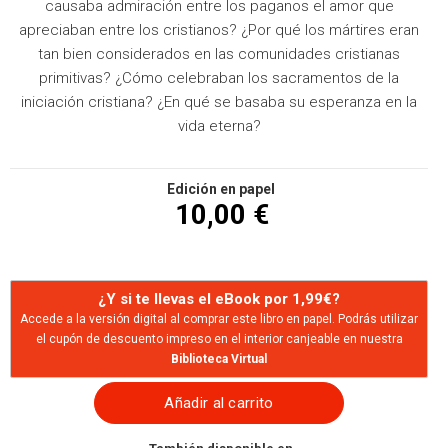
causaba admiración entre los paganos el amor que
apreciaban entre los cristianos? ¿Por qué los mártires eran
tan bien considerados en las comunidades cristianas
primitivas? ¿Cómo celebraban los sacramentos de la
iniciación cristiana? ¿En qué se basaba su esperanza en la
vida eterna?
Edición en papel
10,00 €
¿Y si te llevas el eBook por 1,99€?
Accede a la versión digital al comprar este libro en papel. Podrás utilizar
el cupón de descuento impreso en el interior canjeable en nuestra
Biblioteca Virtual
Añadir al carrito