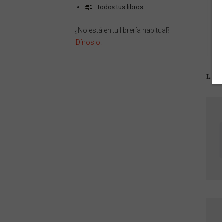
Todos tus libros
¿No está en tu librería habitual?
¡Dínoslo!
LI