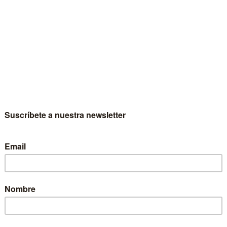
AA.
Escritor
VV.AA.
Colección
Comunicación
Materia
Comunicación
Idioma
Castellano
EAN
9788431312152
ISBN
978-84-313-1215-2
Depósito legal
NA 1700-1992
Páginas
828