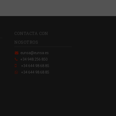
CONTACTA CON
NOSOTROS
eunsa@eunsa.es
+34 948 256 850
+34 644 98 68 85
+34 644 98 68 85