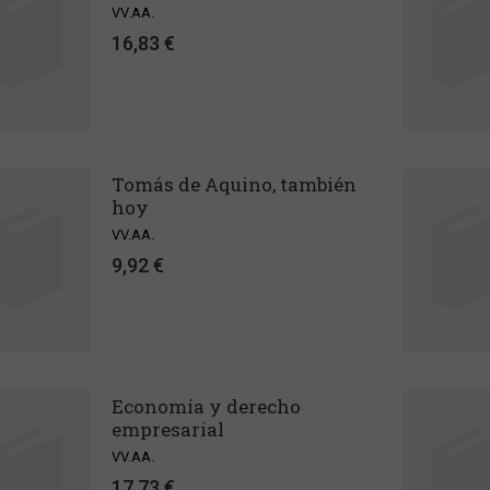
VV.AA.
16,83 €
Tomás de Aquino, también
hoy
VV.AA.
9,92 €
Economía y derecho
empresarial
VV.AA.
17,73 €