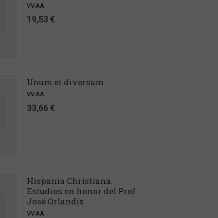
VV.AA.
19,53 €
Unum et diversum
VV.AA.
33,66 €
Hispania Christiana.
Estudios en honor del Prof.
José Orlandis
VV.AA.