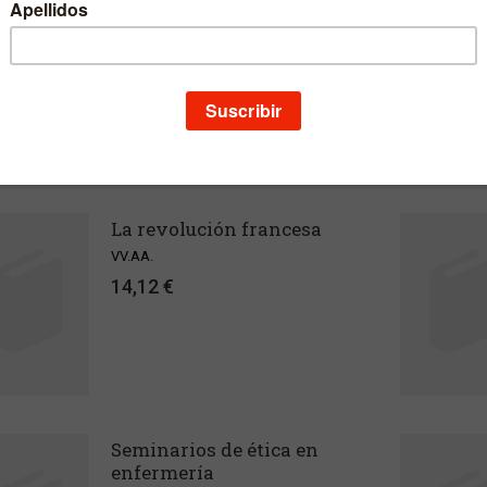
Ancho
16 cm
Alto
23 cm
Edición
1
Fecha publicación
01-11-1992
BROS RELACIONADOS
La revolución francesa
VV.AA.
14,12 €
Seminarios de ética en
enfermería