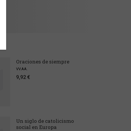
Oraciones de siempre
VV.AA.
9,92 €
Un siglo de catolicismo
social en Europa