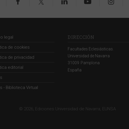
DIRECCIÓN
so legal
ítica de cookies
Facultades Eclesiásticas.
Universidad de Navarra
ítica de privacidad
31009
Pamplona
tica editorial
España
s
 - Biblioteca Virtual
© 2026, Ediciones Universidad de Navarra, EUNSA