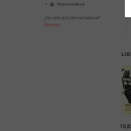
Todos tus libros
¿No está en tu librería habitual?
¡Dínoslo!
LI
10,8