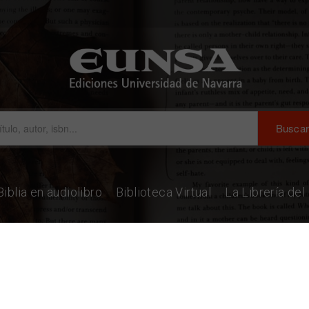
Biblia en audiolibro
Biblioteca Virtual
La Librería de
piritualidad en la España de los