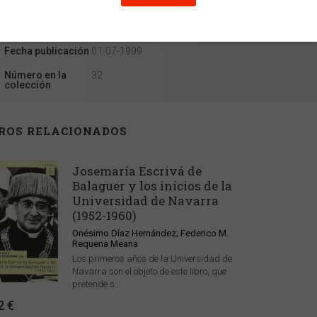
Ancho
15 cm
Alto
22 cm
Edición
1
Fecha publicación
01-07-1999
Número en la
32
colección
BROS RELACIONADOS
Josemaría Escrivá de
Balaguer y los inicios de la
Universidad de Navarra
(1952-1960)
Onésimo Díaz Hernández; Federico M.
Requena Meana
Los primeros años de la Universidad de
Navarra son el objeto de este libro, que
pretende s...
2 €