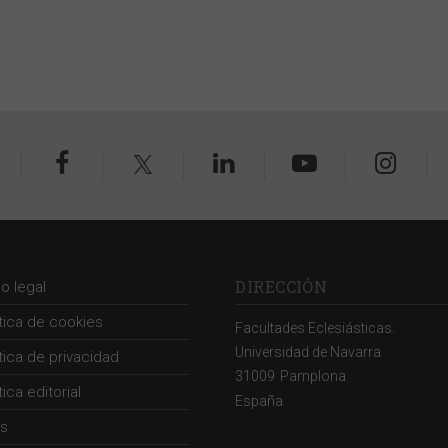
DIRECCIÓN
so legal
ítica de cookies
Facultades Eclesiásticas.
Universidad de Navarra
ítica de privacidad
31009
Pamplona
tica editorial
España
s