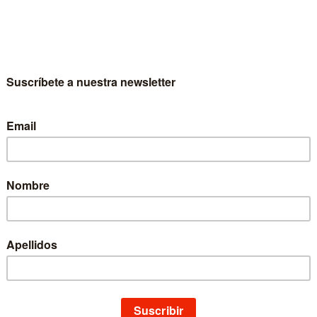
erico M. Requena Meana
Escritor
Federico M. Requena Meana
Colección
Historia de la Iglesia
Materia
Historia
Idioma
Castellano
EAN
9788431316976
ISBN
978-84-313-1697-6
Depósito legal
NA 1538-1999
Páginas
304