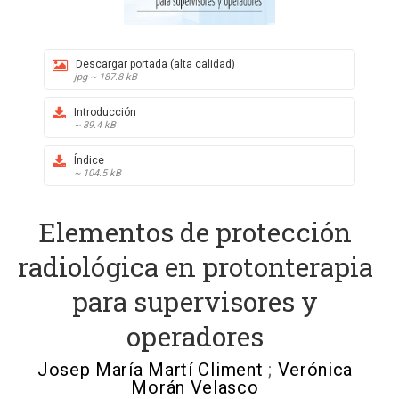
Descargar portada (alta calidad)
jpg ~ 187.8 kB
Introducción
~ 39.4 kB
Índice
~ 104.5 kB
Elementos de protección
radiológica en protonterapia
para supervisores y
operadores
Josep María Martí Climent
;
Verónica
Morán Velasco