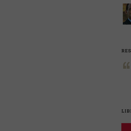
RE
LI