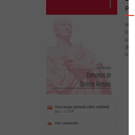
Pa
Manu
El d
jurí
gran
junta
Descargar portada (alta calidad)
jpg ~ 2.2 MB
Ver contenido