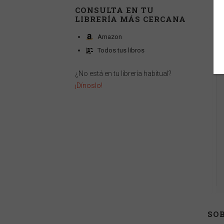
CONSULTA EN TU
LIBRERÍA MÁS CERCANA
Amazon
Todos tus libros
¿No está en tu librería habitual?
¡Dínoslo!
SOB