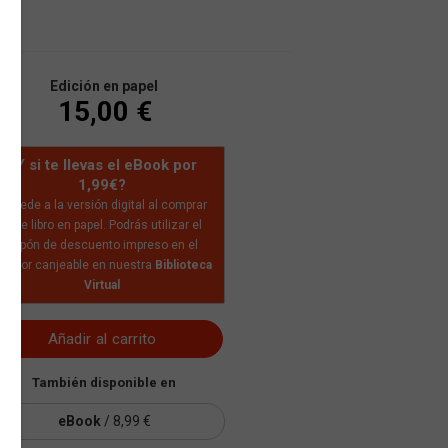
Edición en papel
15,00 €
¿Y si te llevas el eBook por
1,99€?
Accede a la versión digital al comprar
este libro en papel. Podrás utilizar el
cupón de descuento impreso en el
nterior canjeable en nuestra
Biblioteca
Virtual
Añadir al carrito
También disponible en
eBook
/ 8,99 €