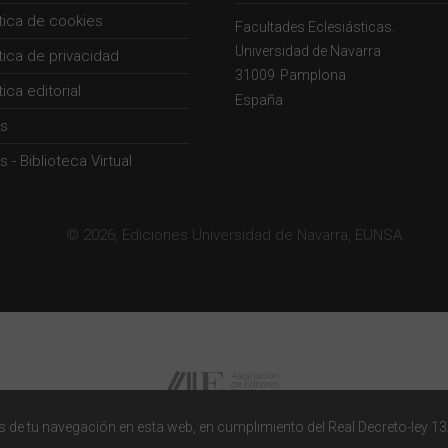
ítica de cookies
Facultades Eclesiásticas.
Universidad de Navarra
ítica de privacidad
31009
Pamplona
tica editorial
España
s
 - Biblioteca Virtual
© 2026, Ediciones Universidad de Navarra, EUNSA
 de tu navegación en esta web, en cumplimiento del Real Decreto-ley 13