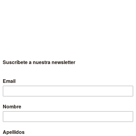
blo Gómez-Blanes
al básico de Derecho Romano.
erecho romano constituye el fundamento del pensamiento
dico moderno, tanto público como privado; es uno de los tres
des pilares sobre los que se asienta la cultura occidental,
mente con la filosofía griega y la tradición judeocristiana.
i