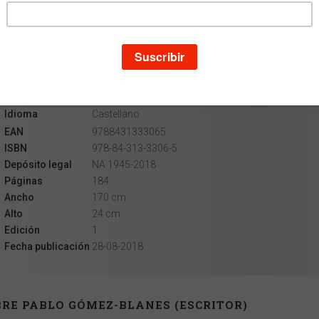
Escritor
Pablo Gómez-Blanes
Colección
Apuntes
Materia
Derecho
Idioma
Castellano
EAN
9788431333065
ISBN
978-84-313-3306-5
Depósito legal
NA 1945-2018
Páginas
184
Ancho
170 cm
Alto
24 cm
Edición
1
Fecha publicación
28-08-2018
RE PABLO GÓMEZ-BLANES (ESCRITOR)