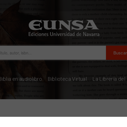
Biblia en audiolibro
Biblioteca Virtual
La Librería de
ementos de derecho romano