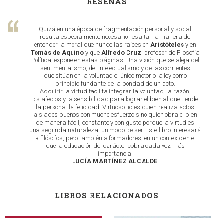
RESEÑAS
Quizá en una época de fragmentación personal y social
resulta especialmente necesario resaltar la manera de
entender la moral que hunde las raíces en
Aristóteles
y en
Tomás de
Aquino
y que
Alfredo Cruz
, profesor de Filosofía
Política, expone en estas páginas. Una visión que se aleja del
sentimentalismo, del intelectualismo y de las corrientes
que sitúan en la voluntad el único motor o la ley como
principio fundante de la bondad de un acto.
Adquirir la virtud facilita integrar la voluntad, la razón,
los afectos y la sensibilidad para lograr el bien al que tiende
la persona: la felicidad. Virtuoso no es quien realiza actos
aislados buenos con mucho esfuerzo sino quien obra el bien
de manera fácil, constante y con gusto porque la virtud es
una segunda naturaleza, un modo de ser. Este libro interesará
a filósofos, pero también a formadores, en un contexto en el
que la educación del carácter cobra cada vez más
importancia.
—
LUCÍA MARTÍNEZ ALCALDE
LIBROS RELACIONADOS