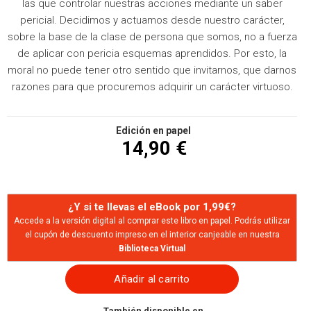
las que controlar nuestras acciones mediante un saber
pericial. Decidimos y actuamos desde nuestro carácter,
sobre la base de la clase de persona que somos, no a fuerza
de aplicar con pericia esquemas aprendidos. Por esto, la
moral no puede tener otro sentido que invitarnos, que darnos
razones para que procuremos adquirir un carácter virtuoso.
Edición en papel
14,90 €
¿Y si te llevas el eBook por 1,99€?
Accede a la versión digital al comprar este libro en papel. Podrás utilizar
el cupón de descuento impreso en el interior canjeable en nuestra
Biblioteca Virtual
Añadir al carrito
También disponible en