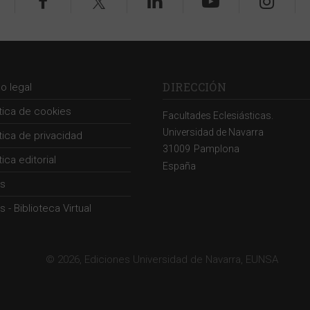
DIRECCIÓN
so legal
ítica de cookies
Facultades Eclesiásticas.
Universidad de Navarra
ítica de privacidad
31009
Pamplona
tica editorial
España
s
 - Biblioteca Virtual
© 2026, Ediciones Universidad de Navarra, EUNSA