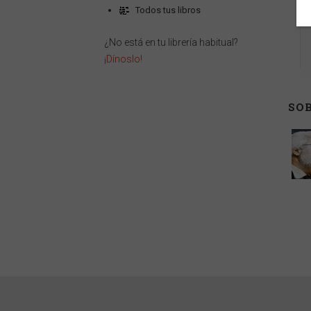
Todos tus libros
¿No está en tu librería habitual?
¡Dínoslo!
SOB