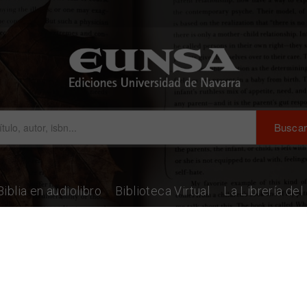
Biblia en audiolibro
Biblioteca Virtual
La Librería de
 poder de la sinrazón