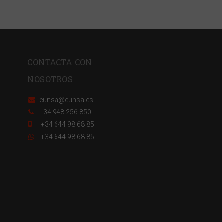
CONTACTA CON
NOSOTROS
eunsa@eunsa.es
+34 948 256 850
+34 644 98 68 85
+34 644 98 68 85