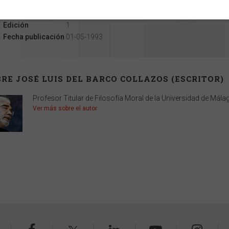
Ancho
11 cm
Alto
18 cm
Edición
1
Fecha publicación
01-05-1993
RE JOSÉ LUIS DEL BARCO COLLAZOS (ESCRITOR)
Profesor Titular de Filosofía Moral de la Universidad de Mál
Ver más sobre el autor