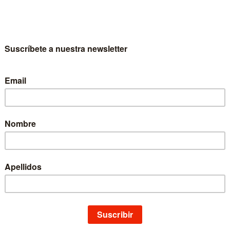
é Luis Del Barco Collazos
Escritor
José Luis Del Barco Collazos
Colección
Astrolabio Ciencias Sociales
Materia
Ciencias Sociales
Idioma
Castellano
EAN
9788431312268
ISBN
978-84-313-1226-8
Depósito legal
NA 512-1993
Páginas
228