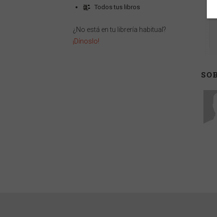
Todos tus libros
¿No está en tu librería habitual?
¡Dínoslo!
SOB