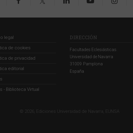
DIRECCIÓN
so legal
ítica de cookies
Facultades Eclesiásticas.
Universidad de Navarra
ítica de privacidad
31009
Pamplona
tica editorial
España
s
 - Biblioteca Virtual
© 2026, Ediciones Universidad de Navarra, EUNSA