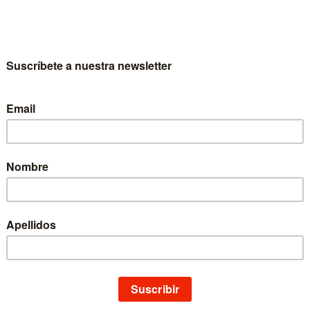
queline Ysquierdo
Escritor
Jacqueline Ysquierdo
Colección
Astrolabio Ciencias Sociales
Materia
Ciencias Sociales
Idioma
Castellano
EAN
9788431311681
ISBN
978-84-313-1168-1
Depósito legal
NA 1275-1992
Páginas
248