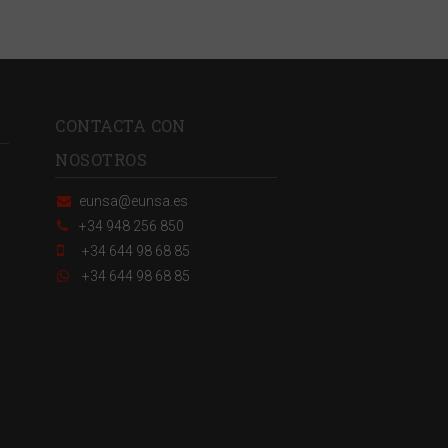
CONTACTA CON
NOSOTROS
eunsa@eunsa.es
+34 948 256 850
+34 644 98 68 85
+34 644 98 68 85