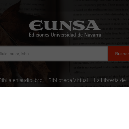
Biblia en audiolibro
Biblioteca Virtual
La Librería de
 mundialismo económico