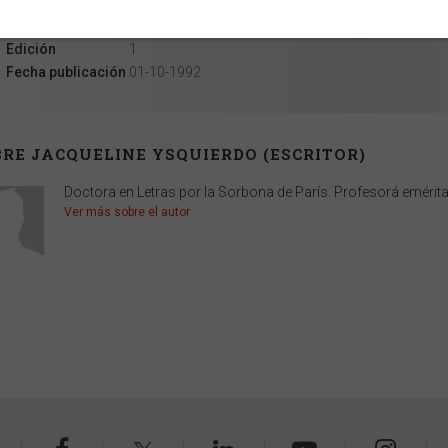
Ancho
11 cm
Alto
18 cm
Edición
1
Fecha publicación
01-10-1992
RE JACQUELINE YSQUIERDO (ESCRITOR)
Doctora en Letras por la Sorbona de París. Profesorá emérit
Ver más sobre el autor