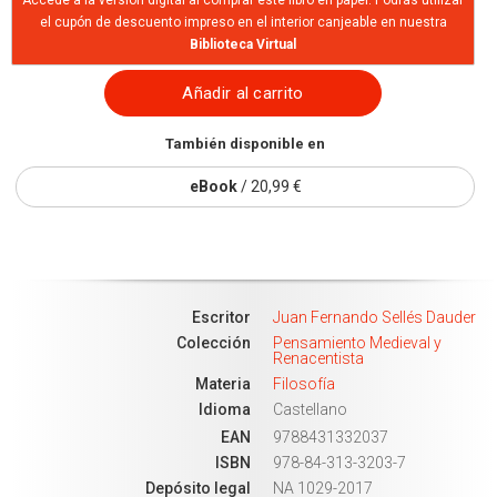
Accede a la versión digital al comprar este libro en papel. Podrás utilizar
el cupón de descuento impreso en el interior canjeable en nuestra
Biblioteca Virtual
Añadir al carrito
También disponible en
eBook
/ 20,99 €
Escritor
Juan Fernando Sellés Dauder
Colección
Pensamiento Medieval y
Renacentista
Materia
Filosofía
Idioma
Castellano
EAN
9788431332037
ISBN
978-84-313-3203-7
Depósito legal
NA 1029-2017