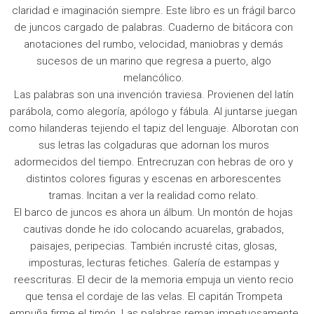
claridad e imaginación siempre. Este libro es un frágil barco
de juncos cargado de palabras. Cuaderno de bitácora con
anotaciones del rumbo, velocidad, maniobras y demás
sucesos de un marino que regresa a puerto, algo
melancólico.
Las palabras son una invención traviesa. Provienen del latín
parábola, como alegoría, apólogo y fábula. Al juntarse juegan
como hilanderas tejiendo el tapiz del lenguaje. Alborotan con
sus letras las colgaduras que adornan los muros
adormecidos del tiempo. Entrecruzan con hebras de oro y
distintos colores figuras y escenas en arborescentes
tramas. Incitan a ver la realidad como relato.
El barco de juncos es ahora un álbum. Un montón de hojas
cautivas donde he ido colocando acuarelas, grabados,
paisajes, peripecias. También incrusté citas, glosas,
imposturas, lecturas fetiches. Galería de estampas y
reescrituras. El decir de la memoria empuja un viento recio
que tensa el cordaje de las velas. El capitán Trompeta
empuña firme el timón. Las palabras reman impetuosamente