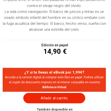
contra el oleaje negro del olvido.
La vida como navegación. El barco de juncos y letras es un
osado símbolo infantil del hombre en su cíclico embate con
la fuga acuática del tiempo. El barco, hecho verso, sueña con
alcanzar una estrella del cielo.
Edición en papel
14,90 €
¿Y si te llevas el eBook por 1,99€?
Accede a la versión digital al comprar este libro en papel. Podrás utilizar
el cupón de descuento impreso en el interior canjeable en nuestra
Biblioteca Virtual
Añadir al carrito
También disponible en