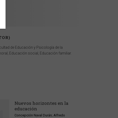
TOR)
acultad de Educación y Psicología de la
oral, Educación social, Educación familiar.
Nuevos horizontes en la
educación
Concepción Naval Durán; Alfredo