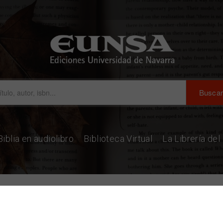
Biblia en audiolibro
Biblioteca Virtual
La Librería de
ucación del carácter/educación