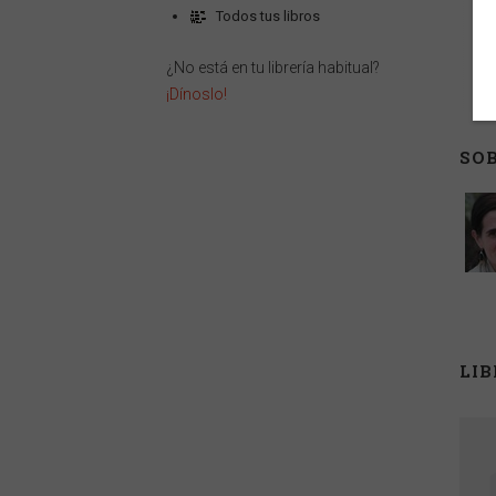
Todos tus libros
¿No está en tu librería habitual?
¡Dínoslo!
SOB
LI