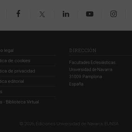
DIRECCIÓN
so legal
ítica de cookies
Facultades Eclesiásticas.
Universidad de Navarra
ítica de privacidad
31009
Pamplona
tica editorial
España
s
 - Biblioteca Virtual
© 2026, Ediciones Universidad de Navarra, EUNSA