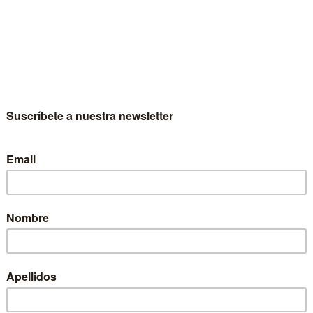
puestas educativas en Aristólteles y Roussea
ora Bernal Martínez De Soria
Dis
El 
mo
Escritor
Aurora Bernal Martínez De Soria
Colección
Ciencias de la Educación
Materia
Educación
Idioma
Castellano
EAN
9788431316358
ISBN
978-84-313-1635-8
Depósito legal
NA 2065-1998
Páginas
404
Ancho
17 cm