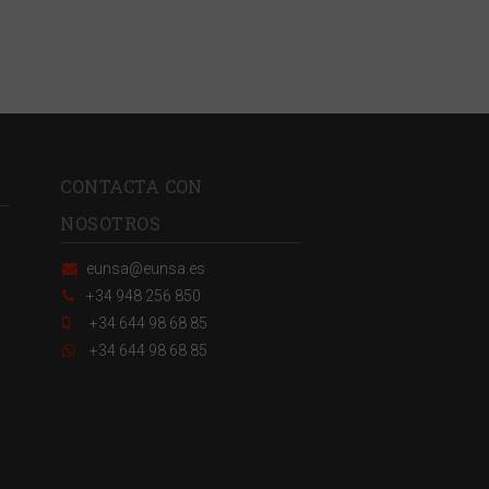
CONTACTA CON
NOSOTROS
eunsa@eunsa.es
+34 948 256 850
+34 644 98 68 85
+34 644 98 68 85