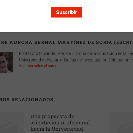
Alto
24 cm
Edición
1
Fecha publicación
01-11-1998
RE AURORA BERNAL MARTÍNEZ DE SORIA (ESCRI
Profesora titular de Teoría e Historia de la Educación en la F
Universidad de Navarra. Líneas de investigación: Educación m
Ver más sobre el autor
BROS RELACIONADOS
Una propuesta de
orientación profesional
hacia la Universidad