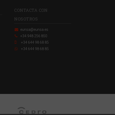
CONTACTA CON
NOSOTROS
eunsa@eunsa.es
+34 948 256 850
+34 644 98 68 85
+34 644 98 68 85