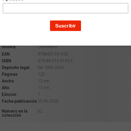
Escritor
Manuel Casado Velarde
Colección
Persona y Cultura
Materia
Ciencias Sociales
Idioma
Castellano
EAN
9788431341435
ISBN
978-84-313-4143-5
Depósito legal
NA 1045-2026
Páginas
120
Ancho
12 cm
Alto
17 cm
Edición
1
Fecha publicación
25-06-2026
Número en la
62
colección