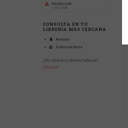
Introducción
~ 601.5 kB
CONSULTA EN TU
LIBRERÍA MÁS CERCANA
Amazon
Todos tus libros
¿No está en tu librería habitual?
¡Dínoslo!