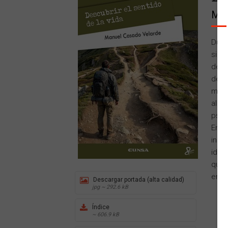
Man
Dura
sien
depre
desa
medi
algu
psic
En e
insu
ideal
que 
en c
Descargar portada (alta calidad)
jpg ~ 292.6 kB
Índice
~ 606.9 kB