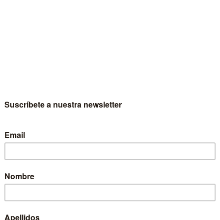
uel Casado Velarde
nte los últimos años los problemas de salud mental están
do noticia diaria. Complicaciones como la ansiedad, la
sión, las autolesiones, el estrés, las adicciones o los
rreglos alimentarios ocupan con frecuencia titulares en los
os. Apenas se habla de remedios eficaces para lo que
nos califican de pandemia. España lidera el consumo de
ofármacos.
ste ensayo se pasa revista a diferentes formas extendidas e
i
ficientes de gestionar la propia existencia, y se propone un
 de vida plena y lograda y feliz, por qué no; una opción a la
siempre, en cada momento de nuestra biografía, estamos
ondiciones de apuntarnos.