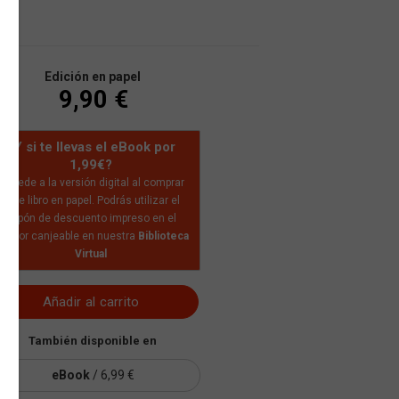
Edición en papel
9,90 €
¿Y si te llevas el eBook por
1,99€?
Accede a la versión digital al comprar
este libro en papel. Podrás utilizar el
cupón de descuento impreso en el
nterior canjeable en nuestra
Biblioteca
Virtual
Añadir al carrito
También disponible en
eBook
/ 6,99 €