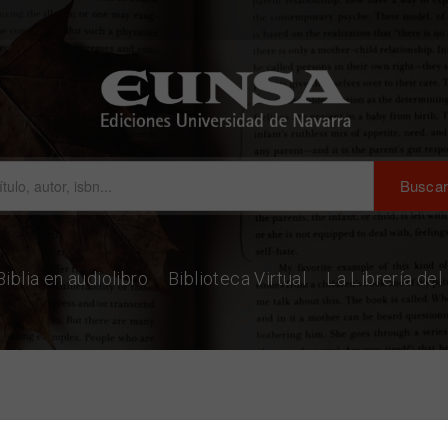
Biblia en audiolibro
Biblioteca Virtual
La Librería de
scubrir el sentido de la vida