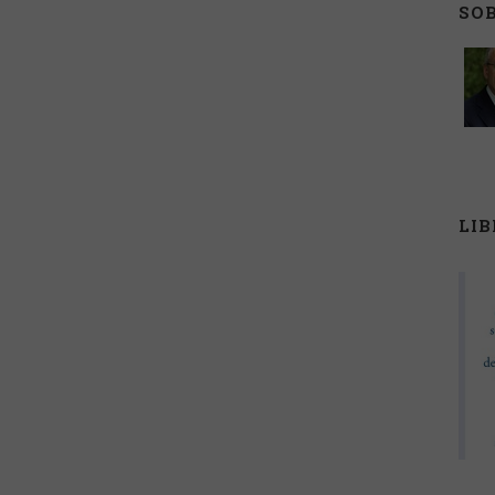
SO
LI