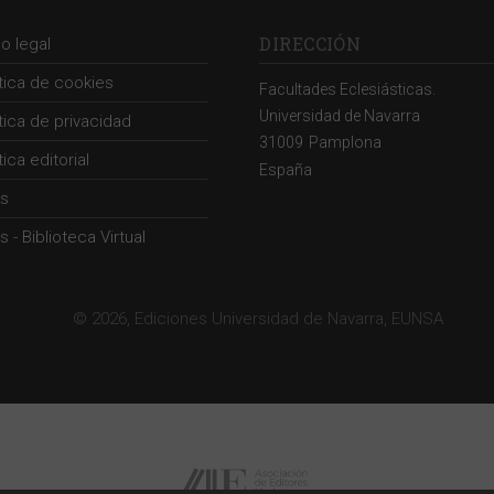
DIRECCIÓN
so legal
ítica de cookies
Facultades Eclesiásticas.
Universidad de Navarra
ítica de privacidad
31009
Pamplona
tica editorial
España
s
 - Biblioteca Virtual
© 2026, Ediciones Universidad de Navarra, EUNSA