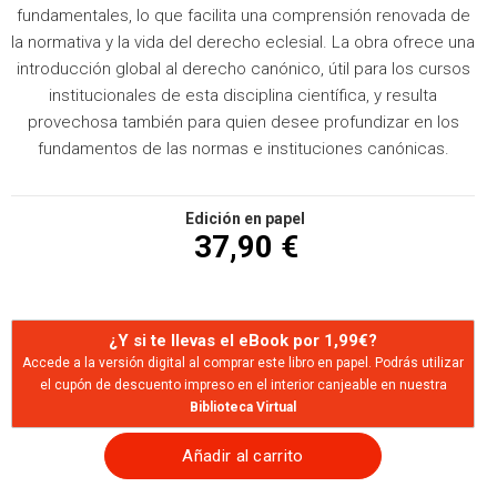
fundamentales, lo que facilita una comprensión renovada de
la normativa y la vida del derecho eclesial. La obra ofrece una
introducción global al derecho canónico, útil para los cursos
institucionales de esta disciplina científica, y resulta
provechosa también para quien desee profundizar en los
fundamentos de las normas e instituciones canónicas.
Edición en papel
37,90 €
¿Y si te llevas el eBook por 1,99€?
Accede a la versión digital al comprar este libro en papel. Podrás utilizar
el cupón de descuento impreso en el interior canjeable en nuestra
Biblioteca Virtual
Añadir al carrito