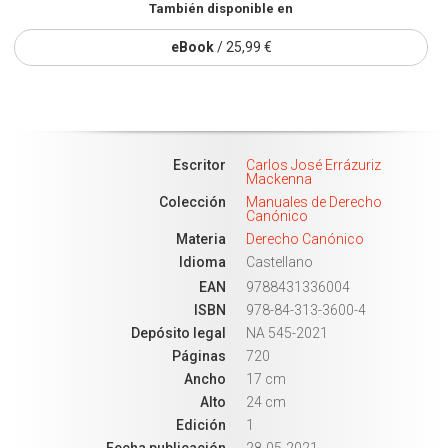
También disponible en
eBook
/ 25,99 €
Escritor
Carlos José Errázuriz
Mackenna
Colección
Manuales de Derecho
Canónico
Materia
Derecho Canónico
Idioma
Castellano
EAN
9788431336004
ISBN
978-84-313-3600-4
Depósito legal
NA 545-2021
Páginas
720
Ancho
17 cm
Alto
24 cm
Edición
1
Fecha publicación
28-05-2021