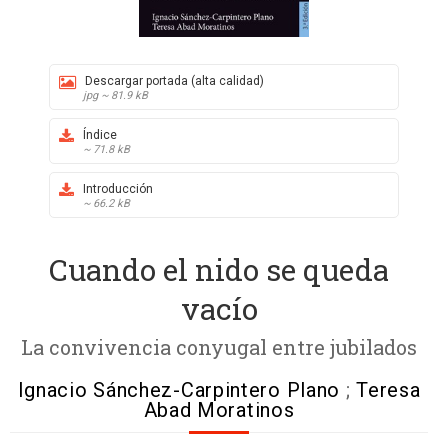
Descargar portada (alta calidad)
jpg ~ 81.9 kB
Índice
~ 71.8 kB
Introducción
~ 66.2 kB
Cuando el nido se queda
vacío
La convivencia conyugal entre jubilados
Ignacio Sánchez-Carpintero Plano
;
Teresa
Abad Moratinos