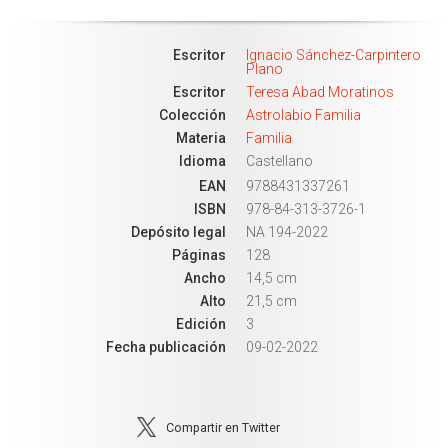
Escritor
Ignacio Sánchez-Carpintero
Plano
Escritor
Teresa Abad Moratinos
Colección
Astrolabio Familia
Materia
Familia
Idioma
Castellano
EAN
9788431337261
ISBN
978-84-313-3726-1
Depósito legal
NA 194-2022
Páginas
128
Ancho
14,5 cm
Alto
21,5 cm
Edición
3
Fecha publicación
09-02-2022
Compartir en Twitter