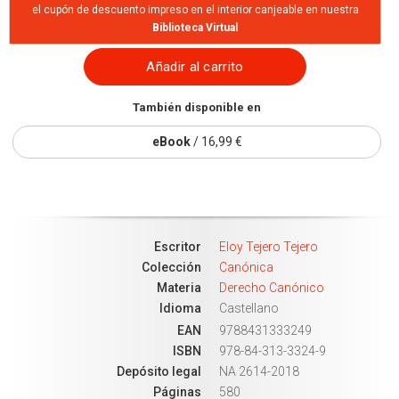
el cupón de descuento impreso en el interior canjeable en nuestra
Biblioteca Virtual
Añadir al carrito
También disponible en
eBook
/ 16,99 €
Escritor
Eloy Tejero Tejero
Colección
Canónica
Materia
Derecho Canónico
Idioma
Castellano
EAN
9788431333249
ISBN
978-84-313-3324-9
Depósito legal
NA 2614-2018
Páginas
580