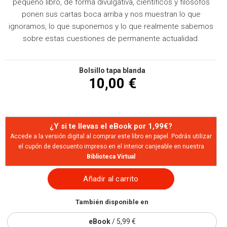
pequeño libro, de forma divulgativa, científicos y filósofos
ponen sus cartas boca arriba y nos muestran lo que
ignoramos, lo que suponemos y lo que realmente sabemos
sobre estas cuestiones de permanente actualidad.
Bolsillo tapa blanda
10,00 €
¿Y si te llevas el eBook por 1,99€?
Accede a la versión digital al comprar este libro en papel. Podrás utilizar
el cupón de descuento impreso en el interior canjeable en nuestra
Biblioteca Virtual
Añadir al carrito
También disponible en
eBook
/ 5,99 €