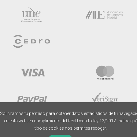
Solicitamos tu permiso para obtener datos estadísticos de tu navegac
en esta web, en cumplimiento del Real Decreto-ley 13/2012. Indica qu
tipo de cookies nos permites recoger.